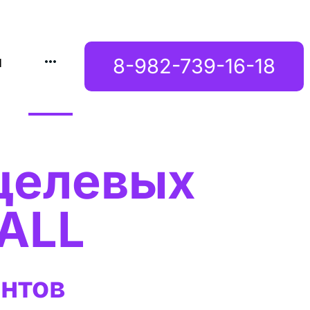
ы
8-982-739-16-18
целевых 
CALL
нтов 