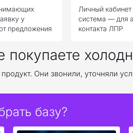
инимающих
Личный кабинет 
аявку у
система — для 
ют предложения
контакта ЛПР
е покупаете холодн
продукт. Они звонили, уточняли усл
брать базу?