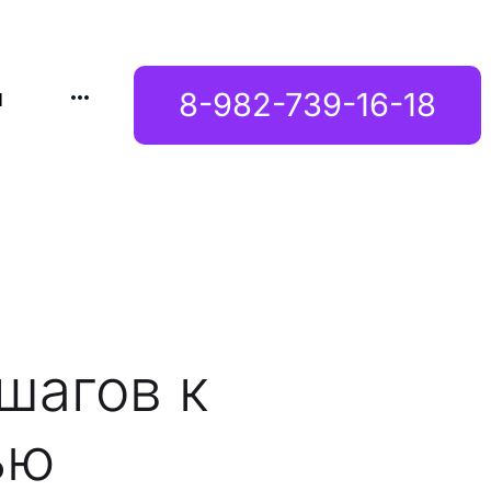
ы
8-982-739-16-18
шагов к
ью